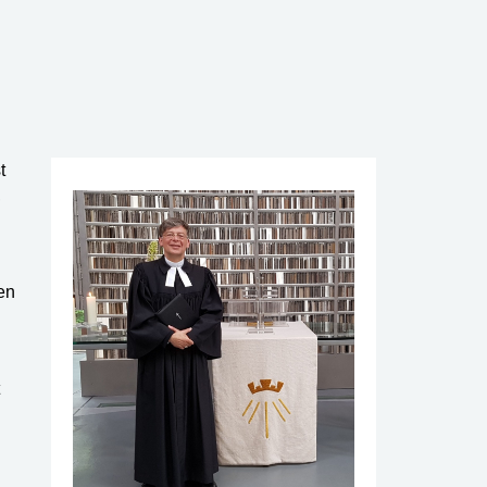
t
,
en