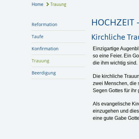
Home
Trauung
HOCHZEIT 
Reformation
Kirchliche Tr
Taufe
Konfirmation
Einzigartige Augenbli
so eine Feier. Ein G
Trauung
die ihm wichtig sind.
Beerdigung
Die kirchliche Trauu
zwei Menschen, die s
Segen Gottes für ih
Als evangelische Ki
einzugehen und diese
eine gute Gabe Gotte