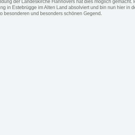
ldung der Landeskirche Hannovers hat dies möglich gemacht. I
g in Estebrügge im Alten Land absolviert und bin nun hier in d
so besonderen und besonders schönen Gegend.